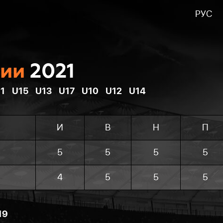
РУС
нии
2021
1
U15
U13
U17
U10
U12
U14
И
В
Н
П
5
5
5
5
4
5
5
5
19