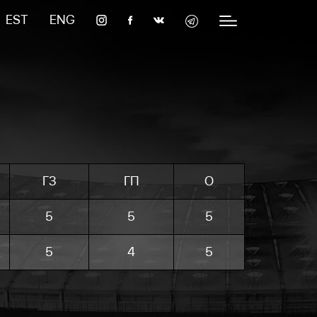
EST
ENG
ГЗ
ГП
O
5
5
5
5
4
5