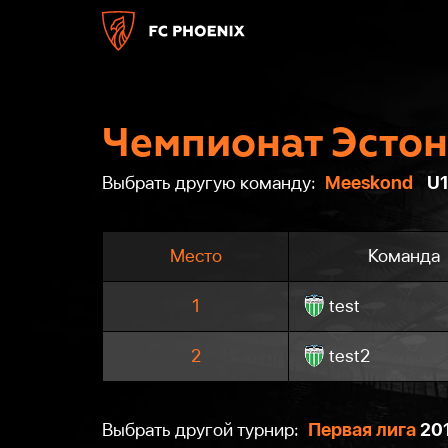
Чемпионат Эсто
Meeskond
U1
Выбрать другую команду:
Место
Команда
1
test
2
test2
Первая лига
20
Выбрать другой турнир: