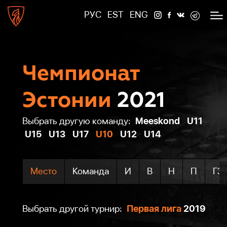
РУС
EST
ENG
Чемпионат
Эстонии
2021
Meeskond
U11
Выбрать другую команду:
U15
U13
U17
U10
U12
U14
Место
Команда
И
В
Н
П
ГЗ
Первая лига
2019
Выбрать другой турнир: