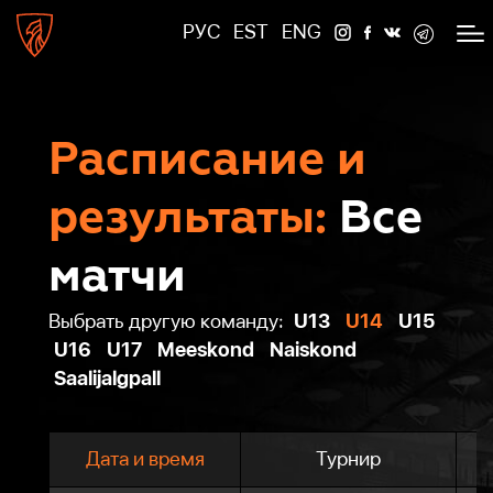
РУС
EST
ENG
Расписание и
результаты:
Все
матчи
U13
U14
U15
Выбрать другую команду:
U16
U17
Meeskond
Naiskond
Saalijalgpall
Дата и время
Турнир