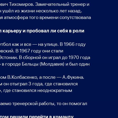
вич Тихомиров. Замечательный тренер и
 ушёл из жизни несколько лет назад.
ая атмосфера того времени сопутствовала
 карьеру и пробовал ли себя в роли
тбол как и все — на улице. В 1966 году
ский. В 1967 году они стали
стонии. В сборной он играл до 1970 года
 в городе Бельцы (Молдавия) и был один
вом В.Колбасенко, а после — А.Фукина.
 он отыграл 3 года, где становился
», где становился неоднократным
саемо тренерской работы, то он помогал
отом решили перейти в команду