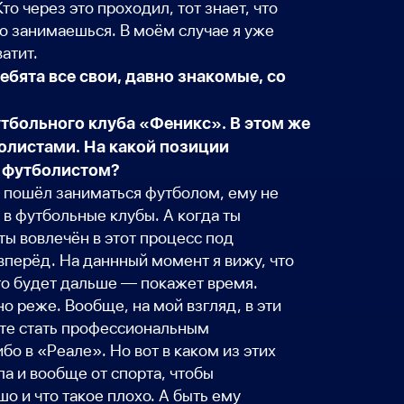
 через это проходил, тот знает, что
но занимаешься. В моём случае я уже
ватит.
бята все свои, давно знакомые, со
утбольного клуба «Феникс». В этом же
болистами. На какой позиции
м футболистом?
но пошёл заниматься футболом, ему не
 в футбольные клубы. А когда ты
ты вовлечён в этот процесс под
 вперёд. На даннный момент я вижу, что
Что будет дальше — покажет время.
но реже. Вообще, на мой взгляд, в эти
ечте стать профессиональным
бо в «Реале». Но вот в каком из этих
а и вообще от спорта, чтобы
о и что такое плохо. А быть ему