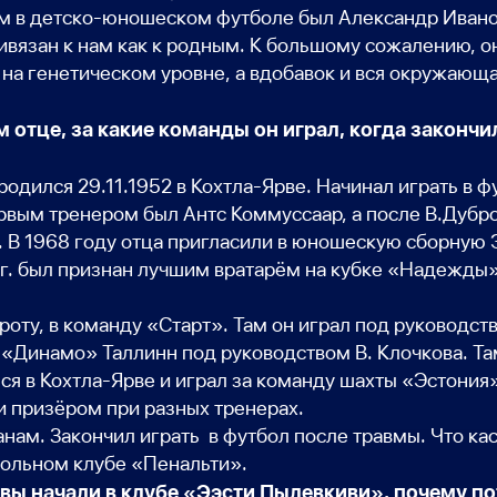
м в детско-юношеском футболе был Александр Ивано
ивязан к нам как к родным. К большому сожалению, он
 на генетическом уровне, а вдобавок и вся окружающ
отце, за какие команды он играл, когда закончил
одился 29.11.1952 в Кохтла-Ярве. Начинал играть в фу
вым тренером был Антс Коммуссаар, а после В.Дубров
 В 1968 году отца пригласили в юношескую сборную Э
0г. был признан лучшим вратарём на кубке «Надежды»
троту, в команду «Старт». Там он играл под руководст
«Динамо» Таллинн под руководством В. Клочкова. Там
лся в Кохтла-Ярве и играл за команду шахты «Эстония
и призёром при разных тренерах.
нам. Закончил играть в футбол после травмы. Что ка
больном клубе «Пенальти».
вы начали в клубе «Ээсти Пылевкиви», почему п