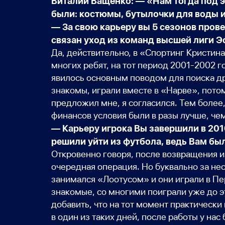
Виталий Ващенко: — «Нам тогда под э
были: костюмы, бутылочки для воды 
— За свою карьеру вы 5 сезонов пров
связан уход из команд высшей лиги 
Да, действительно, в «Спортинг Кристина
многих ребят, на тот период 2001-2002 
явилось основным поводом для поиска др
знакомы, играли вместе в «Нарве», пото
предложил мне, я согласился. Тем более,
финансов условия были в разы лучше, чем 
— Карьеру игрока Вы завершили в 201
решили уйти из футбола, ведь Вам был
Откровенно говоря, после возвращения и
очередная операция. Но буквально за нес
занимался «Лоотусом» и они играли в Пе
знакомые, со многими поиграли уже до эт
добавить, что на тот момент практически
в один из таких дней, после работы у нас