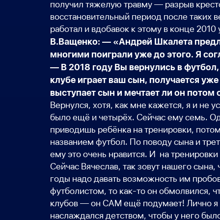
получил тяжелую травму — разрыв крестоо
восстановительный период после таких в
работал и вдобавок к этому в конце 2010 у
В.Ващенко: — «Андрей Шкалета предло
многими поиграли уже до этого. Я сог
— В 2018 году Вы вернулись в футбол
клубе играет ваш сын, получается уж
выступает сын и мечтает ли он потом
Вернулся, хотя, как мне кажется, я и не
было ещё и четырёх. Сейчас ему семь. Одн
приводишь ребёнка на тренировки, потом 
названием футбол. По поводу сына и трет
ему это очень нравится. И на тренировк
Сейчас Вячеслав, так зовут нашего сына, 
годы надо давать возможность им пробов
футболистом, то как-то он обмолвился, ч
клубов — он САМ ещё подумает! Лично я х
наслаждался детством, чтобы у него было