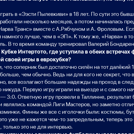
грать в «Ээсти Пылевкиви» в 18 лет. По сути это быв
работали несколько месяцев, а потом начиналась пр
Нарва Транс» вместе с А.Рябчуном и А. Фроловым. Есл
 намного лучше, чем в «ЭП». К тому же, «Нарва» в то
оль. В то время команду тренировал Валерий Бондарен
 Кубке Интертото, где уступила в обеих встречах
й своей игры в еврокубке?
, что соперник был достаточно силён на тот далёкий
ольше, чем обычно. Ведь ни для кого не секрет, что
но, все возлагают большие надежды на проход в сле
о никуда. Первую игру играли на выезде и с самого на
— 3:0. Ответную игру провели в Таллинне, результат б
 и являлись командой Лиги Мастеров, но заметно отлич
зминки. Финны же все с иголочки были: костюмы, бу
это уже не кажется чем-то запредельным, теперь это
 только это не для интервью.