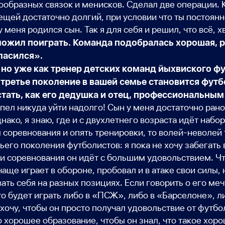
бразных связок и менисков. Сделал две операции. Кто
ещей достаточно долгий, при условии что ты постоян
 меня родился сын. Так я для себя и решил, что всё, х
жил поиграть. Команда подобралась хорошая, ре
ласился».
, но уже как тренер детских команд йыхвиского ф
е третье поколение в вашей семье становится фут
 стать, как его дедушка и отец, профессиональны
 успел никуда уйти надолго! Сын у меня достаточно ра
ако, я знаю, где и с двухлетнего возраста идёт набор
соревнования и опять тренировки, то волей-неволей 
ьего поколения футболистов: я пока не хочу забегать
и и соревнования он идёт с большим удовольствием. 
чаще играет в обороне, пробовал и в атаке свои силы, 
ать себя на разных позициях. Если говорить о его м
то будет играть либо в «ПСЖ», либо в «Барселоне», ли
очу, чтобы он просто получал удовольствие от футбол
 хорошее образование, чтобы он знал, что такое хорош