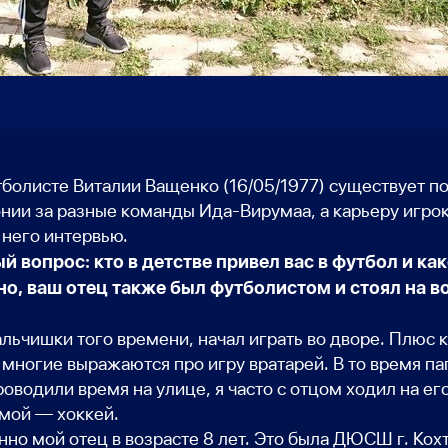
тболисте Виталии Ващенко (16/05/1977) существует п
нии за разные команды Ида-Вирумаа, а карьеру игрок
 него интервью.
й вопрос: кто в детстве привел вас в футбол и к
о, ваш отец также был футболистом и стоял на во
альчишки того времени, начал играть во дворе. Плюс к
к многие выражаются про игру вратарей. В то время 
оводили время на улице, я часто с отцом ходил на е
имой — хоккей.
но мой отец в возрасте 8 лет. Это была ДЮСШ г. Кох