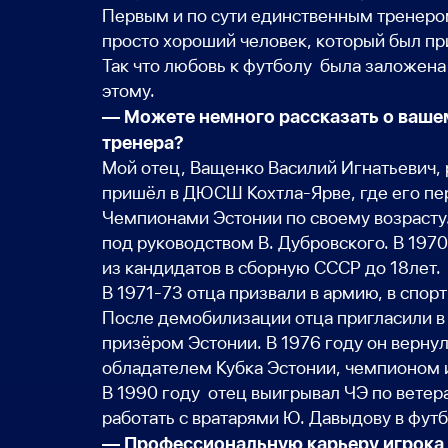
Первым и по сути единственным тренеро
просто хороший человек, который был пр
Так что любовь к футболу была заложена
этому.
— Можете немного рассказать о вашем 
тренера?
Мой отец, Ващенко Василий Игнатьевич, р
пришёл в ДЮСШ Кохтла-Ярве, где его пер
Чемпионами Эстонии по своему возрасту.
под руководством В. Дубровского. В 197
из кандидатов в сборную СССР до 18лет.
В 1971-73 отца призвали в армию, в спор
После демобилизации отца пригласили в 
призёром Эстонии. В 1976 году он верну
обладателем Кубка Эстонии, чемпионом 
В 1990 году отец выигрывал ЧЭ по ветера
работать с вратарями Ю. Давыдову в фут
— Профессиональную карьеру игрока 