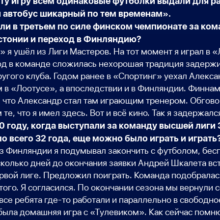
ту игру всем одинаковые футболки выдали для р
и автобус шикарный по тем временам».
ели в третьем по силе финском чемпионате за ко
Эстонии и переход в Финляндию?
» я ушёл из Лиги Мастеров. На тот момент я играл в
год в команде сложилась нехорошая традиция задержи
угого клуба. Годом ранее в «Спортинг» уехал Алекс
м в «Лоотусе», а впоследствии и в Финляндии. Финна
 что Александр стал там играющим тренером. Обговор
те, что я имел здесь. Вот и всё кино. Так я задержалс
0 году, когда выступали за команду высшей лиги
о всего 32 года, еще можно было играть и играть
з Финляндии я подумывал закончить с футболом, бес
колько дней до окончания заявки Андрей Шкалета вст
рвой лиге. Предложил поиграть. Команда подобралась
ого. Я согласился. По окончании сезона мы вернули 
 все ребята где-то работали и параллельно в свободно
 была домашняя игра с «Тулевиком». Как сейчас помню,