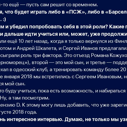
то ещё — пусть сам решит со временем.
 что будет играть либо в «ПСЖ», либо в «Барсело
 :)
м и убедил попробовать себя в этой роли? Какие
 ли дальше идти учиться или, может, уже продолж
и ещё 10 лет назад, когда я только вернулся из Фин
 Потом и Андрей Шкалета, и Сергей Иванов предлагал
сыграли роль три фактора. Это отъезд Романа Кожухо
Черноморец»)
, второй — это мой сын, и третье — подд
ал в одесский клуб, а тренировать команду более 20 
це января 2018 мы встретились с Сергеем Ивановым, н
ся мой сын.
то буду учиться, пока есть возможность, и набиратьс
 Ну, а там посмотрим.
ензию D. К этому могу лишь добавить, что уже зарег
густе 2018 года.
ень интересное интервью. Думаю, не только мы уз