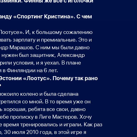
азминки. Финны же все с иголочки
манду «Спортинг Кристина». С чем
 «Лоотусе». И, к большому сожалению
вать зарплату и премиальные. Это и
андр Марашов. С ним мы были давно
м нужен был защитник, Александр
или условия, и я уехал. В плане
я в Финляндии на 6 лет.
 Эстонии «Лоотус». Почему так рано
?
покоило колено и была сделана
ретился со мной. В то время уже он
 хорошая, ребята все свои, давно
себе прописку в Лиге Мастеров. Хочу
е время тренировались и играли. Как раз
 30 июля 2010 года, в этой игре я