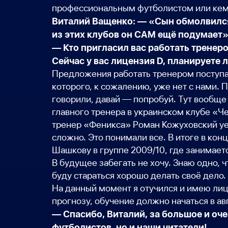
профессиональным футболистом или кем-
Виталий Ващенко: — «Сын обмолвился,
из этих клубов он САМ ещё подумает».
— Кто пригласил вас работать тренеро
Сейчас у вас лицензия D, планируете
Предложения работать тренером поступал
которого, к сожалению, уже нет с нами.
говорили, давай — попробуй. Тут вообще 
главного тренера в украинском клубе «
тренер «Феникса» Роман Кожуховский уех
сложно. Это понимали все. В итоге в кон
Шашкову в группе 2009/10, где занимает
В будущее забегать не хочу. Знаю одно, ч
буду стараться хорошо делать своё дело.
На данный момент я отучился и имею лиц
прогнозу, обучение должно начаться в ав
— Спасибо, Виталий, за большое и оч
футболистов, но и наши читатели!