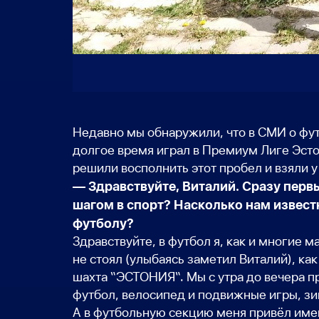
Недавно мы обнаружили, что в СМИ о фу
долгое время играл в Премиум Лиге Эсто
решили восполнить этот пробел и взяли у
— Здравствуйте, Виталий. Сразу первы
шагом в спорт? Насколько нам известн
футболу?
Здравствуйте, в футбол я, как и многие м
не стоял (
улыбаясь заметил Виталий)
, ка
шахта “ЭСТОНИЯ“. Мы с утра до вечера пр
футбол, велосипед и подвижные игры, з
А в футбольную секцию меня привёл имен