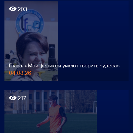
203
Глава. «Мои фениксы умеют творить чудеса»
04.08.26
217