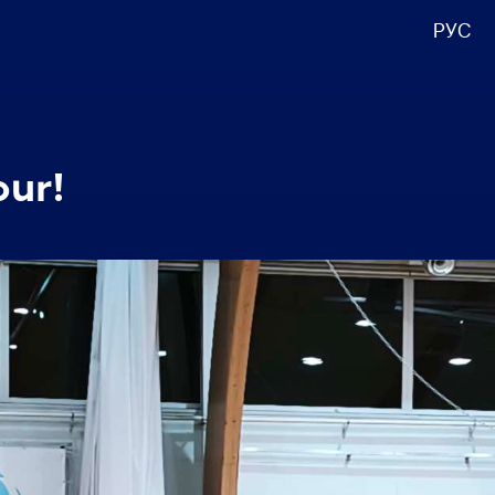
РУС
our!