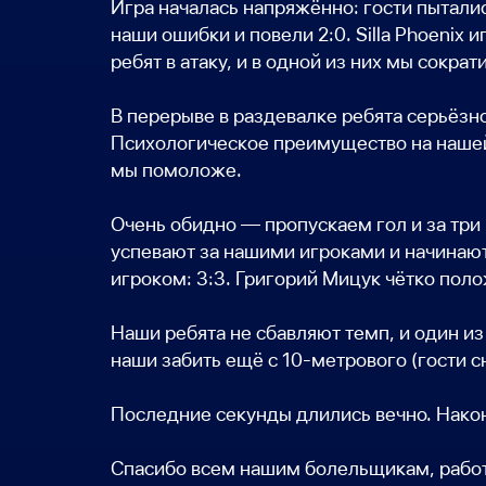
Игра началась напряжённо: гости пытали
наши ошибки и повели 2:0. Silla Phoeni
ребят в атаку, и в одной из них мы сокра
В перерыве в раздевалке ребята серьёзно
Психологическое преимущество на нашей с
мы помоложе.
Очень обидно — пропускаем гол и за три 
успевают за нашими игроками и начинают
игроком: 3:3. Григорий Мицук чётко поло
Наши ребята не сбавляют темп, и один из
наши забить ещё с 10-метрового (гости с
Последние секунды длились вечно. Након
Спасибо всем нашим болельщикам, работ