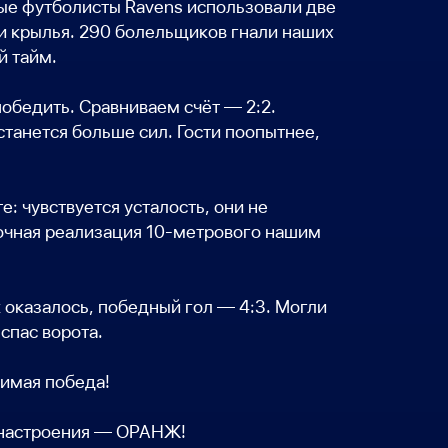
ные футболисты Ravens использовали две
ли крылья. 290 болельщиков гнали наших
й тайм.
победить. Сравниваем счёт — 2:2.
станется больше сил. Гости поопытнее,
: чувствуется усталость, они не
точная реализация 10-метрового нашим
к оказалось, победный гол — 4:3. Могли
спас ворота.
димая победа!
 настроения — ОРАНЖ!