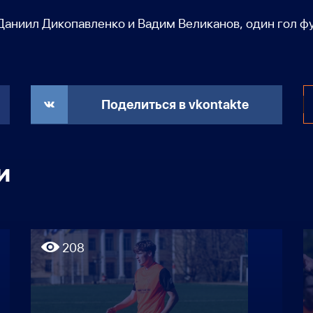
аниил Дикопавленко и Вадим Великанов, один гол фут
Поделиться в vkontakte
и
208