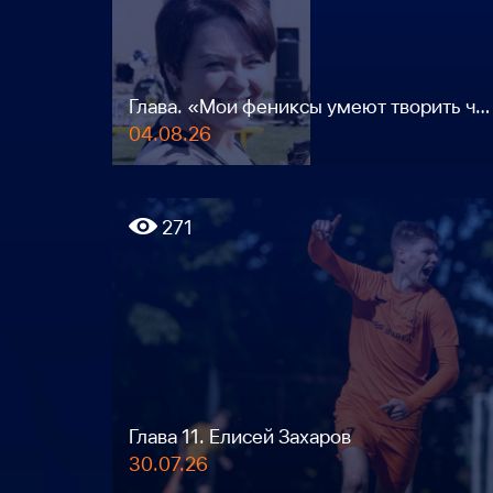
Глава. «Мои фениксы умеют творить чудеса»
04.08.26
271
Глава 11. Елисей Захаров
30.07.26