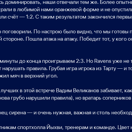
сь доминировать, наши отвечали тем же. Более опыт
x играли в любимой нами оранжевой форме и не опусти
тили счёт — 1:2. С таким результатом закончился первы
 поговорили. По настрою было видно, что мы готовы 
тороне. Пошла атака на атаку. Победит тот, у кого о
минуты до конца проигрываем 2:3. Но Ravens уже не те
 нарушать правила. Грубая игра игрока из Тарту — и 
жил мяч в верхний угол.
 лучших в этой встрече Вадим Великанов забивает, ка
нова грубо нарушили правила), но вратарь соперников 
ец сирена — и очень нужная, важная и столь необхо
никам спортхолла Йыхви, тренерам и команде. Цвет